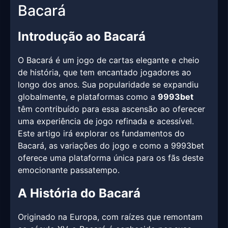
Bacará
Introdução ao Bacará
O Bacará é um jogo de cartas elegante e cheio
de história, que tem encantado jogadores ao
longo dos anos. Sua popularidade se expandiu
globalmente, e plataformas como a
9993bet
têm contribuído para essa ascensão ao oferecer
uma experiência de jogo refinada e acessível.
Este artigo irá explorar os fundamentos do
Bacará, as variações do jogo e como a 9993bet
oferece uma plataforma única para os fãs deste
emocionante passatempo.
A História do Bacará
Originado na Europa, com raízes que remontam