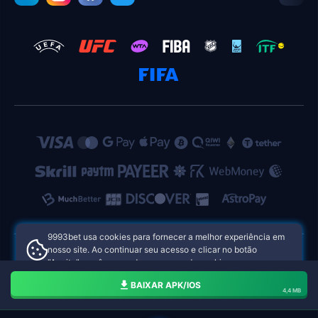
9993bet usa cookies para fornecer a melhor experiência em
nosso site. Ao continuar seu acesso e clicar no botão
"Aceito", você concorda com o uso de cookies.
9993bet Cassinos Online das Filipinas
Aceito
BAIXAR APK/IOS
4,4 MB