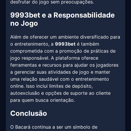
desfrutar do jogo sem preocupações.
9993bet e a Responsabilidade
no Jogo
Além de oferecer um ambiente diversificado para
o entretenimento, a
9993bet
é também
comprometida com a promoção de práticas de
jogo responsável. A plataforma oferece
ferramentas e recursos para ajudar os jogadores
a gerenciar suas atividades de jogo e manter
uma relação saudável com o entretenimento
online. Isso inclui limites de depósito,
autoexclusão e opções de suporte ao cliente
para quem busca orientação.
Conclusão
O Bacará continua a ser um símbolo de