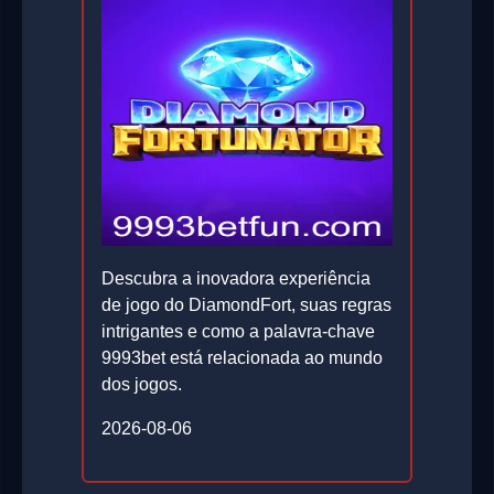
Descubra a inovadora experiência
de jogo do DiamondFort, suas regras
intrigantes e como a palavra-chave
9993bet está relacionada ao mundo
dos jogos.
2026-08-06