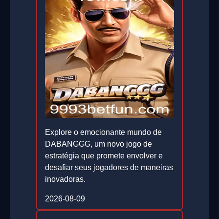
Explore o emocionante mundo de
DABANGGG, um novo jogo de
estratégia que promete envolver e
desafiar seus jogadores de maneiras
inovadoras.
2026-08-09