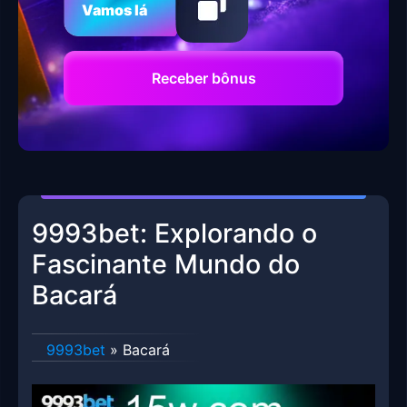
Vamos lá
Receber bônus
9993bet: Explorando o
Fascinante Mundo do
Bacará
9993bet
»
Bacará