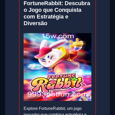
FortuneRabbit: Descubra
o Jogo que Conquista
com Estratégia e
Diversão
Explore FortuneRabbit, um jogo
inovador que combina estratégia e