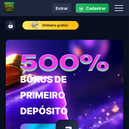
+
Entrar
Cadastrar
navegação 9993bet
barra de controle 9993bet
Dinheiro grátis!
BÔNUS DE
PRIMEIRO
DEPÓSITO