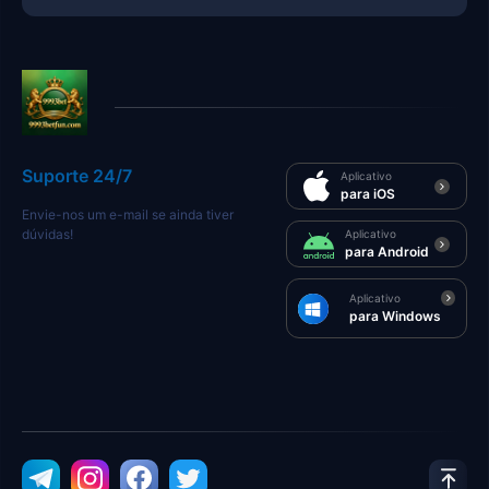
Suporte 24/7
Aplicativo
para iOS
Envie-nos um e-mail se ainda tiver
dúvidas!
Aplicativo
para Android
Aplicativo
para Windows