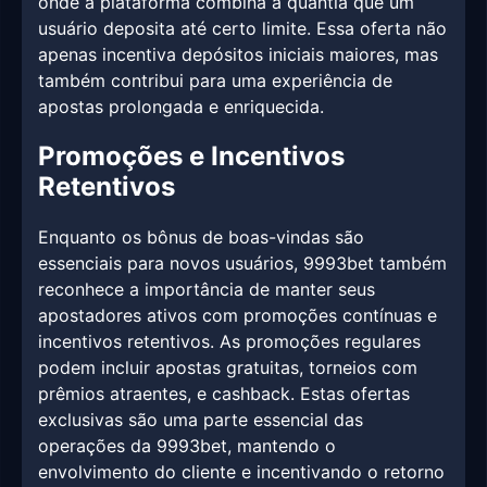
onde a plataforma combina a quantia que um
usuário deposita até certo limite. Essa oferta não
apenas incentiva depósitos iniciais maiores, mas
também contribui para uma experiência de
apostas prolongada e enriquecida.
Promoções e Incentivos
Retentivos
Enquanto os bônus de boas-vindas são
essenciais para novos usuários, 9993bet também
reconhece a importância de manter seus
apostadores ativos com promoções contínuas e
incentivos retentivos. As promoções regulares
podem incluir apostas gratuitas, torneios com
prêmios atraentes, e cashback. Estas ofertas
exclusivas são uma parte essencial das
operações da 9993bet, mantendo o
envolvimento do cliente e incentivando o retorno