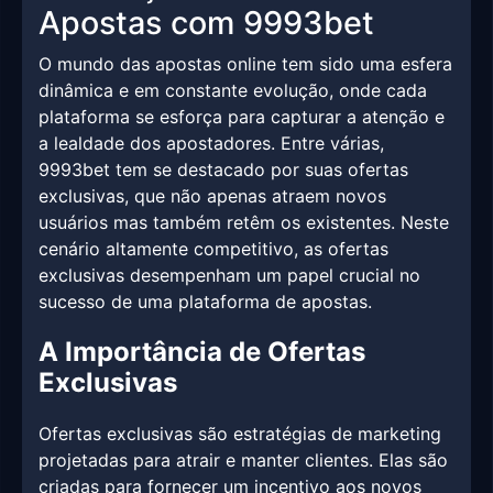
Apostas com 9993bet
O mundo das apostas online tem sido uma esfera
dinâmica e em constante evolução, onde cada
plataforma se esforça para capturar a atenção e
a lealdade dos apostadores. Entre várias,
9993bet tem se destacado por suas ofertas
exclusivas, que não apenas atraem novos
usuários mas também retêm os existentes. Neste
cenário altamente competitivo, as ofertas
exclusivas desempenham um papel crucial no
sucesso de uma plataforma de apostas.
A Importância de Ofertas
Exclusivas
Ofertas exclusivas são estratégias de marketing
projetadas para atrair e manter clientes. Elas são
criadas para fornecer um incentivo aos novos