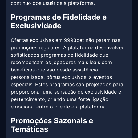
contínuo dos usuários à plataforma.
Programas de Fidelidade e
Exclusividade
Ofertas exclusivas em 9993bet não param nas
promoções regulares. A plataforma desenvolveu
sofisticados programas de fidelidade que
recompensam os jogadores mais leais com
benefícios que vão desde assistência
personalizada, bônus exclusivos, a eventos
especiais. Estes programas são projetados para
proporcionar uma sensação de exclusividade e
pertencimento, criando uma forte ligação
emocional entre o cliente e a plataforma.
Promoções Sazonais e
Temáticas