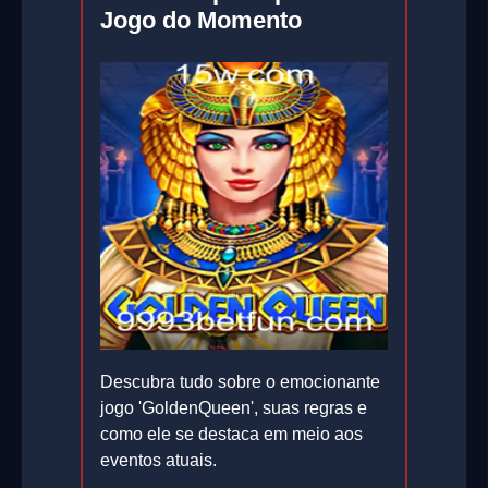
Jogo do Momento
Descubra tudo sobre o emocionante
jogo 'GoldenQueen', suas regras e
como ele se destaca em meio aos
eventos atuais.