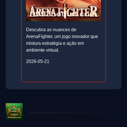
Descubra as nuances de
ArenaFighter, um jogo inovador que
mistura estratégia e ação em
ambiente virtual.
2026-05-21