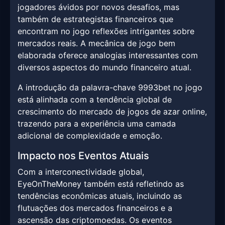
jogadores ávidos por novos desafios, mas
também de estrategistas financeiros que
encontram no jogo reflexões intrigantes sobre
mercados reais. A mecânica de jogo bem
elaborada oferece analogias interessantes com
diversos aspectos do mundo financeiro atual.
A introdução da palavra-chave 9993bet no jogo
está alinhada com a tendência global de
crescimento do mercado de jogos de azar online,
trazendo para a experiência uma camada
adicional de complexidade e emoção.
Impacto nos Eventos Atuais
Com a interconectividade global,
EyeOnTheMoney também está refletindo as
tendências econômicas atuais, incluindo as
flutuações dos mercados financeiros e a
ascensão das criptomoedas. Os eventos