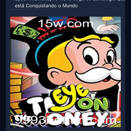
está Conquistando o Mundo