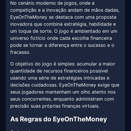
No cenário moderno de jogos, onde a
competição e a inovação andam de mãos dadas,
EyeOnTheMoney se destaca com uma proposta
inovadora que combina estratégia, habilidade e
um toque de sorte. O jogo é ambientado em um
universo fictício onde cada escolha financeira
pode se tornar a diferença entre o sucesso e o
fracasso.
O objetivo do jogo é simples: acumular a maior
quantidade de recursos financeiros possível
usando uma série de estratégias intricadas e
decisões cuidadosas. EyeOnTheMoney exige que
seus jogadores mantenham um olho atento nos
seus concorrentes, enquanto administram com
precisão suas próprias finanças virtuais.
As Regras do EyeOnTheMoney