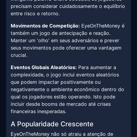
precisam considerar cuidadosamente o equilíbrio
entre risco e retorno.
Movimentos de Competição:
EyeOnTheMoney é
também um jogo de antecipação e reação.
Manter um 'olho' em seus adversários e prever
seus movimentos pode oferecer uma vantagem
crucial.
Eventos Globais Aleatórios:
Para aumentar a
complexidade, o jogo inclui eventos aleatórios
que podem impactar positivamente ou
negativamente o ambiente econômico dentro do
qual os jogadores estão operando. Isto pode
incluir desde booms de mercado até crises
financeiras inesperadas.
A Popularidade Crescente
EyeOnTheMoney não só atraiu a atenção de