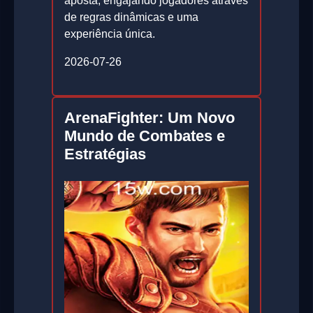
aposta, engajando jogadores através
de regras dinâmicas e uma
experiência única.
2026-07-26
ArenaFighter: Um Novo
Mundo de Combates e
Estratégias