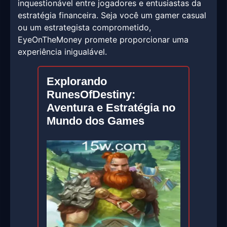
inquestionável entre jogadores e entusiastas da
estratégia financeira. Seja você um gamer casual
ou um estrategista comprometido,
EyeOnTheMoney promete proporcionar uma
experiência inigualável.
Explorando
RunesOfDestiny:
Aventura e Estratégia no
Mundo dos Games