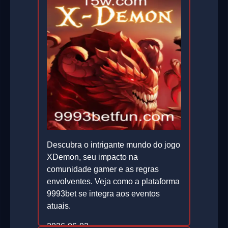
Descubra o intrigante mundo do jogo
XDemon, seu impacto na
comunidade gamer e as regras
envolventes. Veja como a plataforma
9993bet se integra aos eventos
atuais.
2026-06-02