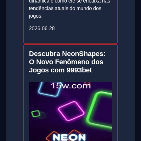
dinâmica e como ele se encaixa nas
tendências atuais do mundo dos
jogos.
2026-06-28
Descubra NeonShapes:
O Novo Fenômeno dos
Jogos com 9993bet