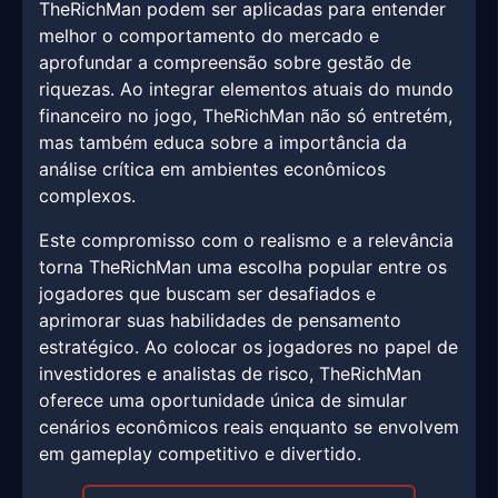
TheRichMan podem ser aplicadas para entender
melhor o comportamento do mercado e
aprofundar a compreensão sobre gestão de
riquezas. Ao integrar elementos atuais do mundo
financeiro no jogo, TheRichMan não só entretém,
mas também educa sobre a importância da
análise crítica em ambientes econômicos
complexos.
Este compromisso com o realismo e a relevância
torna TheRichMan uma escolha popular entre os
jogadores que buscam ser desafiados e
aprimorar suas habilidades de pensamento
estratégico. Ao colocar os jogadores no papel de
investidores e analistas de risco, TheRichMan
oferece uma oportunidade única de simular
cenários econômicos reais enquanto se envolvem
em gameplay competitivo e divertido.