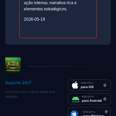
ação intensa, narrativa rica e
elementos estratégicos.
2026-05-19
Suporte 24/7
Aplicativo
para iOS
Envie-nos um e-mail se ainda tiver
dúvidas!
Aplicativo
para Android
Aplicativo
para Windows