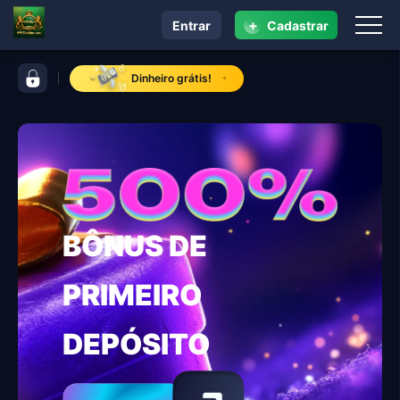
+
Entrar
Cadastrar
navegação 9993bet
barra de controle 9993bet
Dinheiro grátis!
BÔNUS DE
PRIMEIRO
DEPÓSITO