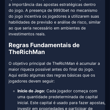
a importância das apostas estratégicas dentro
do jogo. A presença de 9993bet no mecanismo
do jogo incentiva os jogadores a utilizarem suas
habilidades de previsão e análise de risco, similar
ao que seria necessário em ambientes de
investimentos reais.
Regras Fundamentais de
TheRichMan
O objetivo principal de TheRichMan é acumular a
maior riqueza possível antes do final do jogo.
Aqui estão algumas das regras básicas que os
jogadores devem seguir:
Início do Jogo:
Cada jogador começa com
uma quantidade predeterminada de capital
inicial. Este capital é usado para fazer apostas,
investir em propriedades e participar de