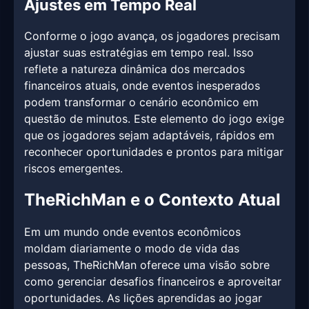
Ajustes em Tempo Real
Conforme o jogo avança, os jogadores precisam
ajustar suas estratégias em tempo real. Isso
reflete a natureza dinâmica dos mercados
financeiros atuais, onde eventos inesperados
podem transformar o cenário econômico em
questão de minutos. Este elemento do jogo exige
que os jogadores sejam adaptáveis, rápidos em
reconhecer oportunidades e prontos para mitigar
riscos emergentes.
TheRichMan e o Contexto Atual
Em um mundo onde eventos econômicos
moldam diariamente o modo de vida das
pessoas, TheRichMan oferece uma visão sobre
como gerenciar desafios financeiros e aproveitar
oportunidades. As lições aprendidas ao jogar